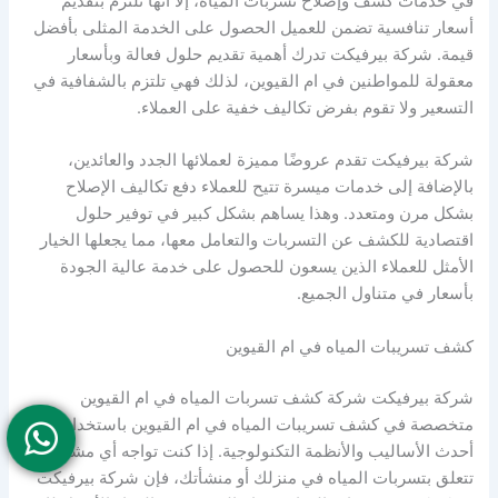
في خدمات كشف وإصلاح تسربات المياه، إلا أنها تلتزم بتقديم
أسعار تنافسية تضمن للعميل الحصول على الخدمة المثلى بأفضل
قيمة. شركة بيرفيكت تدرك أهمية تقديم حلول فعالة وبأسعار
معقولة للمواطنين في ام القيوين، لذلك فهي تلتزم بالشفافية في
التسعير ولا تقوم بفرض تكاليف خفية على العملاء.
شركة بيرفيكت تقدم عروضًا مميزة لعملائها الجدد والعائدين،
بالإضافة إلى خدمات ميسرة تتيح للعملاء دفع تكاليف الإصلاح
بشكل مرن ومتعدد. وهذا يساهم بشكل كبير في توفير حلول
اقتصادية للكشف عن التسربات والتعامل معها، مما يجعلها الخيار
الأمثل للعملاء الذين يسعون للحصول على خدمة عالية الجودة
بأسعار في متناول الجميع.
كشف تسريبات المياه في ام القيوين
شركة بيرفيكت شركة كشف تسربات المياه في ام القيوين
متخصصة في كشف تسريبات المياه في ام القيوين باستخدام
أحدث الأساليب والأنظمة التكنولوجية. إذا كنت تواجه أي مشاكل
تتعلق بتسربات المياه في منزلك أو منشأتك، فإن شركة بيرفيكت