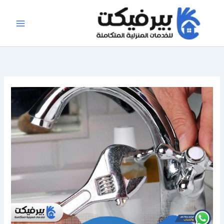
خطي
لى
لمحتوى