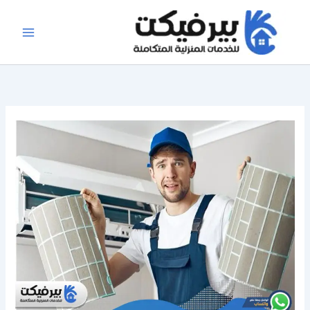
خطي
لى
لمحتوى