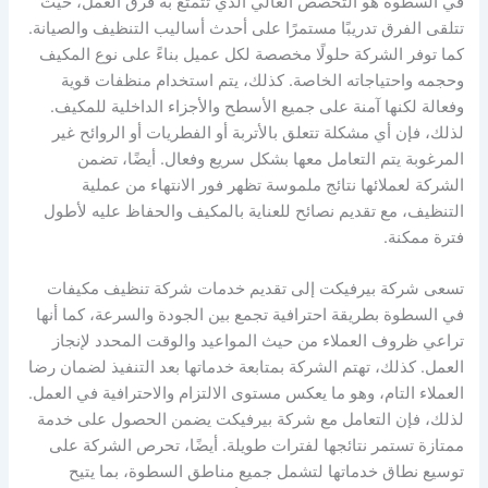
في السطوة هو التخصص العالي الذي تتمتع به فرق العمل، حيث
تتلقى الفرق تدريبًا مستمرًا على أحدث أساليب التنظيف والصيانة.
كما توفر الشركة حلولًا مخصصة لكل عميل بناءً على نوع المكيف
وحجمه واحتياجاته الخاصة. كذلك، يتم استخدام منظفات قوية
وفعالة لكنها آمنة على جميع الأسطح والأجزاء الداخلية للمكيف.
لذلك، فإن أي مشكلة تتعلق بالأتربة أو الفطريات أو الروائح غير
المرغوبة يتم التعامل معها بشكل سريع وفعال. أيضًا، تضمن
الشركة لعملائها نتائج ملموسة تظهر فور الانتهاء من عملية
التنظيف، مع تقديم نصائح للعناية بالمكيف والحفاظ عليه لأطول
فترة ممكنة.
تسعى شركة بيرفيكت إلى تقديم خدمات شركة تنظيف مكيفات
في السطوة بطريقة احترافية تجمع بين الجودة والسرعة، كما أنها
تراعي ظروف العملاء من حيث المواعيد والوقت المحدد لإنجاز
العمل. كذلك، تهتم الشركة بمتابعة خدماتها بعد التنفيذ لضمان رضا
العملاء التام، وهو ما يعكس مستوى الالتزام والاحترافية في العمل.
لذلك، فإن التعامل مع شركة بيرفيكت يضمن الحصول على خدمة
ممتازة تستمر نتائجها لفترات طويلة. أيضًا، تحرص الشركة على
توسيع نطاق خدماتها لتشمل جميع مناطق السطوة، بما يتيح