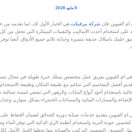
6 مايو، 2026
ام القيوين فإن
شركة بيرفيكت
هي الخيار الأول لك، لما تقدمه من
على استخدام أحدث الأساليب والتقنيات المبتكرة التي تجعل من كل ح
ق حلمك بامتلاك حديقة متميزة وجذابة تلائم جميع الأذواق. أيضا توف
.
ي ام القيوين بفريق عمل متخصص يمتلك خبرة طويلة في مجال تنسيق 
 أفضل التصاميم التي تتناغم مع طبيعة المكان وطبيعة الاستخدام سوا
عالية باستخدام أجود أنواع النباتات والزهور التي تضفي لمسة جمالية 
الإضاءة والمسارات المائية والمساحات الخضراء بشكل متوازن وجذاب
م القيوين بتقديم خدمات صيانة دورية للحدائق لضمان الحفاظ على ج
 لتحسين جودة التربة واستخدام أنظمة الري الذكية التي توفر الماء 
ل التنسيق، التصميم، التركيب والصيانة مما يجعلها الخيار الأمثل