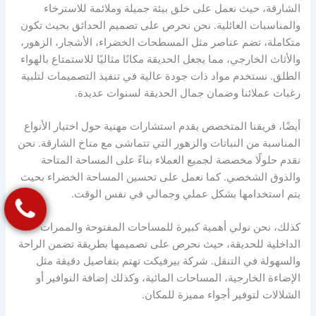
الشارقة، حيث نعمل على خلق بيئة جميلة وملائمة للاسترخاء
والمناسبات العائلية. نحن نحرص على تصميم الحدائق بحيث تكون
متكاملة، تضم عناصر مثل المسطحات الخضراء، الأشجار، الزهور،
والأثاث الخارجي، مما يجعل الحديقة مكانًا مثاليًا للاستمتاع بالهواء
الطلق. نستخدم مواد ذات جودة عالية في تنفيذ التصميمات لتلبية
رغبات عملائنا وضمان جمال الحديقة لسنوات عديدة.
أيضًا، فريقنا المتخصص يقدم استشارات مهنية حول اختيار الأنواع
المناسبة من النباتات والزهور التي تتماشى مع مناخ الشارقة. نحن
نقدم حلولًا مخصصة لجميع العملاء بناءً على المساحة المتاحة
والذوق الشخصي. كما نعمل على تحسين المساحة الخضراء بحيث
يتم استخدامها بشكل عملي وجمالي في نفس الوقت.
كذلك، نحن نولي أهمية كبيرة للمساحات المفتوحة والممرات
الداخلية للحديقة، حيث نحرص على تصميمها بطريقة تضمن الراحة
والسهولة في التنقل. شركة بيرفيكت تهتم بتفاصيل دقيقة مثل
الإضاءة الخارجية، المساحات المائية، وكذلك إضافة النوافير أو
الشلالات لتوفير أجواء مميزة للمكان.