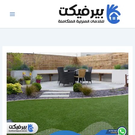
خطي
لى
لمحتوى