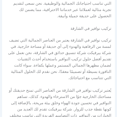
التي تناسب احتياجاتك الجمالية والوظيفية. نحن نسعى لتقديم
تجربة مثالية لعملائنا عبر خدماتنا الاحترافية، مما يضمن لك
الحصول على حديقة جميلة وأنيقة.
تركيب نوافير في الشارقة
تركيب نوافير في الشارقة يعتبر من العناصر الجمالية التي تضيف
لمسة من الرفاهية والهدوء إلى أي حديقة أو مساحة خارجية. في
شركة بيرفيكت شركة تنسيق حدائق في الشارقة، نحن نعمل على
تقديم أفضل حلول تركيب النوافير باستخدام أحدث التقنيات
لضمان مظهرها الجمالي المستمر وعملها بكفاءة. سواء كانت
النافورة بسيطة أو تصميمًا معقدًا، نحن نقدم لك الحلول المثالية
التي تتناسب مع احتياجاتك.
يُعتبر تركيب نوافير في الشارقة من العناصر التي تمنح حديقتك أو
مساحتك الخارجية جوًا من الاسترخاء والهدوء. كذلك، تساهم
النوافير في تحسين جودة الهواء وخلق بيئة مريحة، بالإضافة إلى
كونها نقطة جذب للزوار. شركة بيرفيكت تقدم لك العديد من
الخيارات من النوافير ذات التصاميم الفريدة التي تناسب مختلف