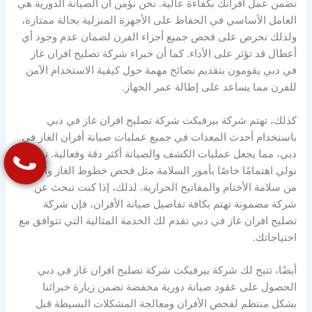
تضمن عمل أفرانك بكفاءة عالية. نحن نؤمن أن الصيانة الدورية هي
العامل الأساسي في الحفاظ على الأجهزة المنزلية بحالة ممتازة،
ولذلك نحرص على فحص جميع أجزاء الفرن لضمان عدم وجود أي
أعطال قد تؤثر على الأداء. كما أن خبراء شركة تصليح افران غاز
في دبي يقومون بتقديم نصائح مهمة حول كيفية الاستخدام الآمن
للفرن مما يساعد على إطالة عمر الجهاز.
كذلك، تهتم شركة بيرفيكت شركة تصليح افران غاز في دبي
باستخدام أحدث المعدات في جميع عمليات صيانة أفران الغاز في
دبي، مما يجعل عمليات الكشف والصيانة أكثر دقة وفعالية. نحن
نولي اهتمامًا خاصًا بأمور السلامة مثل فحص خطوط الغاز والتأكد
من سلامة الأختام والمفاتيح الحرارية. لذلك، إذا كنت تبحث عن
شركة مضمونة تهتم بكافة تفاصيل صيانة الأفران، فإن شركة
تصليح افران غاز في دبي تقدم لك الخدمة المثالية التي تتوافق مع
احتياجاتك.
أيضًا، تتيح لك شركة بيرفيكت شركة تصليح افران غاز في دبي
الحصول على عقود صيانة دورية مخفضة تضمن زيارة خبرائنا
بشكل منتظم لفحص الأفران ومعالجة المشكلات البسيطة قبل