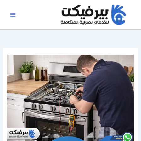
خطي
لى
لمحتوى