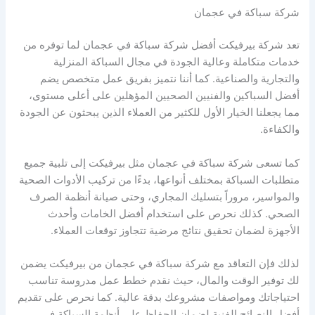
شركة سباكة في عجمان
تعد شركة بيرفيكت أفضل شركة سباكة في عجمان لما توفره من
خدمات متكاملة وعالية الجودة في مجال السباكة المنزلية
والتجارية والصناعية. كما أننا نتميز بفريق عمل متخصص يضم
أفضل السباكين والفنيين الصحيين المؤهلين على أعلى مستوى،
مما يجعلنا الخيار الأول للكثير من العملاء الذين يبحثون عن الجودة
والكفاءة.
كما تسعى شركة سباكة في عجمان مثل بيرفيكت إلى تلبية جميع
متطلبات السباكة بمختلف أنواعها، بدءًا من تركيب الأدوات الصحية
والمواسير، مروراً بتسليك المجاري، وحتى صيانة أنظمة الصرف
الصحي. كذلك نحرص على استخدام أفضل الخامات وأحدث
الأجهزة لضمان تحقيق نتائج مرضية تتجاوز توقعات العملاء.
لذلك فإن التعاقد مع شركة سباكة في عجمان من بيرفيكت يضمن
لك توفير الوقت والمال، حيث نقدم خطط عمل مدروسة تناسب
احتياجاتك ومواصفات مشروعك بدقة عالية. كما نحرص على تقديم
أفضل النصائح الفنية لضمان الحفاظ على أنظمة السباكة في