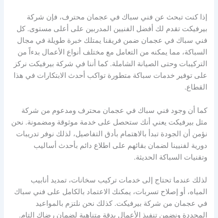
إذا كنت تبحث عن فني سباك في عجمان محترف، فإن شركة
بيرفيكت تقدم لك أفضل الفنيين المدربين على أعلى مستوى. كل
فني سباك في عجمان ضمن فريقنا يمتلك خبرة طويلة في مجال
السباكة، مما يمكنه من التعامل مع مختلف أنواع الأعمال بدءاً من
التركيبات وحتى الصيانة الشاملة. كما أننا في شركة بيرفيكت نركز
على توفير خدمات سباكة متطورة تواكب أحدث الابتكارات في هذا
القطاع.
كما أن وجود فني سباك في عجمان محترف ومدعوم من شركة
مثل بيرفيكت يعني أنك ستحصل على خدمة موثوقة ومضمونة. نحن
نؤمن أن الجودة تبدأ بالاهتمام بأدق التفاصيل، لذلك نوفر تدريبات
دورية لفنيينا لضمان بقائهم على اطلاع دائم بأحدث أساليب
وتقنيات السباكة الحديثة.
لذلك عندما تحتاج إلى خدمات تركيب سخانات، تمديد أنابيب
المياه، أو إصلاح تسربات، يمكنك الاعتماد بالكامل على فني سباك
في عجمان من شركة بيرفيكت. كذلك نحن نلتزم بالمواعيد
المحددة ونضمن تنفيذ الأعمال بدقة متناهية لضمان رضاك التام.