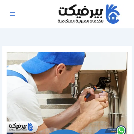
خطي
لى
لمحتوى