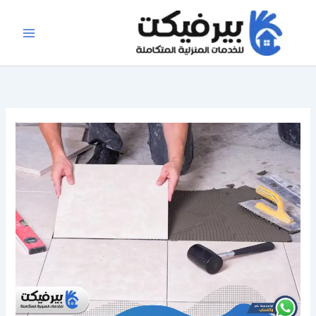
خطي
لى
لمحتوى