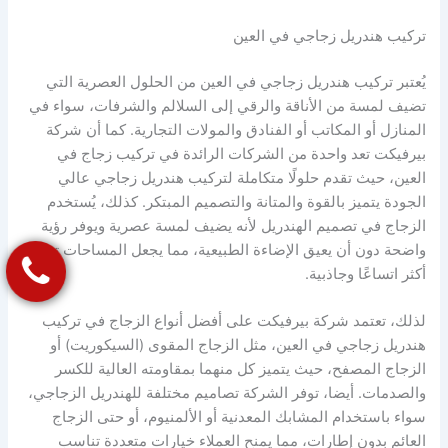
تركيب هندريل زجاجي في العين
يُعتبر تركيب هندريل زجاجي في العين من الحلول العصرية التي
تضيف لمسة من الأناقة والرقي إلى السلالم والشرفات، سواء في
المنازل أو المكاتب أو الفنادق والمولات التجارية. كما أن شركة
بيرفيكت تعد واحدة من الشركات الرائدة في تركيب زجاج في
العين، حيث تقدم حلولًا متكاملة لتركيب هندريل زجاجي عالي
الجودة يتميز بالقوة والمتانة والتصميم المبتكر. كذلك، يُستخدم
الزجاج في تصميم الهندريل لأنه يضيف لمسة عصرية ويوفر رؤية
واضحة دون أن يعيق الإضاءة الطبيعية، مما يجعل المساحات تبدو
أكثر اتساعًا وجاذبية.
لذلك، تعتمد شركة بيرفيكت على أفضل أنواع الزجاج في تركيب
هندريل زجاجي في العين، مثل الزجاج المقوى (السيكوريت) أو
الزجاج المصفح، حيث يتميز كل منهما بمقاومته العالية للكسر
والصدمات. أيضا، توفر الشركة تصاميم مختلفة للهندريل الزجاجي،
سواء باستخدام المشابك المعدنية أو الألمنيوم، أو حتى الزجاج
العائم بدون إطارات، مما يمنح العملاء خيارات متعددة تناسب