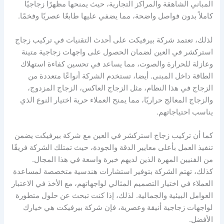
المباني الشاهقة والمراكز التجارية، حيث يمنحها مظهرًا زجاجيًا
كاملاً بدون فواصل واضحة، مما يضفي عليها طابعًا عصريًا وفخمًا.
لذلك، تعتمد شركة بيرفيكت على أحدث التقنيات في تركيب زجاج
استركشر في العين لضمان الحصول على واجهات زجاجية متينة
وعازلة للحرارة والصوت، مما يساعد في تحسين كفاءة استهلاك
الطاقة داخل المبنى. أيضا، تستخدم الشركة أنواعًا متعددة من
الزجاج في هذا النظام، مثل الزجاج العاكس، الزجاج المزدوج،
والزجاج المعالج حراريًا، مما يمنح العملاء حرية اختيار النوع الذي
يناسب احتياجاتهم.
كما أن تركيب زجاج استركشر في العين مع شركة بيرفيكت يضمن
تنفيذ العمل بأعلى معايير الدقة والجودة، حيث تمتلك الشركة فريقًا
من الفنيين المهرة الذين لديهم خبرة واسعة في هذا المجال.
كذلك، تهتم الشركة بتوفير استشارات هندسية متخصصة لمساعدة
العملاء في اختيار التصميم المثالي لواجهاتهم، مع الأخذ في الاعتبار
العوامل البيئية والجمالية. لذلك، إذا كنت تبحث عن حلول متطورة
لواجهات زجاجية أنيقة وعصرية، فإن شركة بيرفيكت هي خيارك
الأفضل.