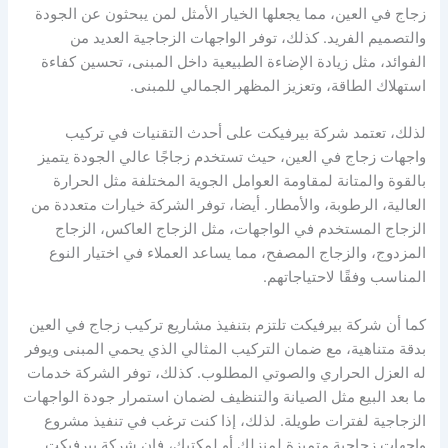
زجاج في العين، مما يجعلها الخيار الأمثل لمن يبحثون عن الجودة
والتصميم الفريد. كذلك، توفر الواجهات الزجاجية العديد من
الفوائد، مثل زيادة الإضاءة الطبيعية داخل المبنى، تحسين كفاءة
استهلاك الطاقة، وتعزيز المظهر الجمالي للمبنى.
لذلك، تعتمد شركة بيرفيكت على أحدث التقنيات في تركيب
واجهات زجاج في العين، حيث تستخدم زجاجًا عالي الجودة يتميز
بالقوة والمتانة لمقاومة العوامل الجوية المختلفة مثل الحرارة
العالية، الرطوبة، والأمطار. أيضا، توفر الشركة خيارات متعددة من
الزجاج المستخدم في الواجهات، مثل الزجاج العاكس، الزجاج
المزدوج، والزجاج المصفح، مما يساعد العملاء في اختيار النوع
المناسب وفقًا لاحتياجاتهم.
كما أن شركة بيرفيكت تلتزم بتنفيذ مشاريع تركيب زجاج في العين
بدقة متناهية، مع ضمان التركيب المثالي الذي يحمي المبنى ويوفر
له العزل الحراري والصوتي المطلوب. كذلك، توفر الشركة خدمات
ما بعد البيع مثل الصيانة والتنظيف لضمان استمرار جودة الواجهات
الزجاجية لفترات طويلة. لذلك، إذا كنت ترغب في تنفيذ مشروع
واجهات زجاجية متميزة لمنزلك أو لمكتبك، فإن شركة بيرفيكت