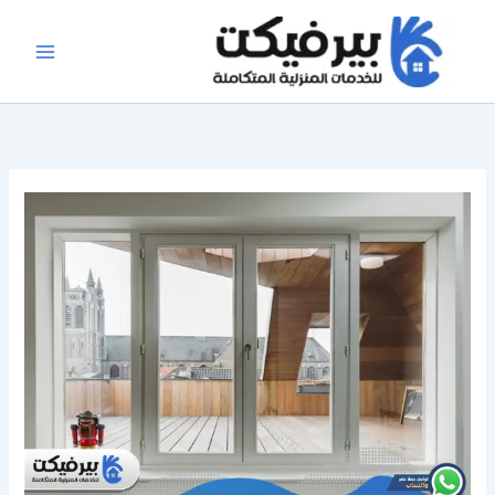
خطي
لى
لمحتوى